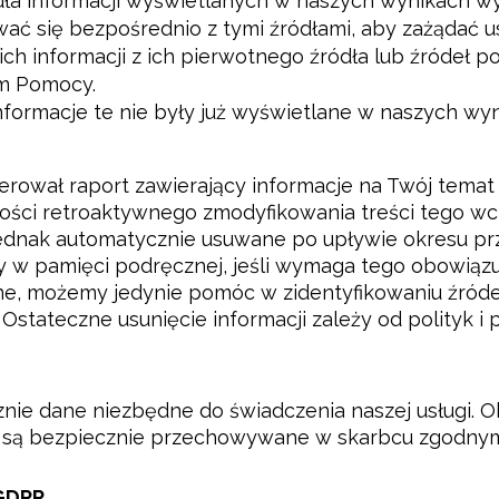
dła informacji wyświetlanych w naszych wynikach wy
ć się bezpośrednio z tymi źródłami, aby zażądać usu
h informacji z ich pierwotnego źródła lub źródeł p
m Pomocy.
nformacje te nie były już wyświetlane w naszych wyn
ował raport zawierający informacje na Twój temat i z
ości retroaktywnego zmodyfikowania treści tego wc
jednak automatycznie usuwane po upływie okresu p
w pamięci podręcznej, jeśli wymaga tego obowiązuj
ne, możemy jedynie pomóc w zidentyfikowaniu źródeł 
stateczne usunięcie informacji zależy od polityk i 
e dane niezbędne do świadczenia naszej usługi. Obe
óre są bezpiecznie przechowywane w skarbcu zgodny
GDPR