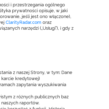
ności i przestrzegania ogólnego 
yka prywatności opisuje, w jaki 
anie, jeśli jest ono włączone), 
ej 
ClarityRadar.com
 oraz 
zanych narzędzi („Usługi”), i gdy z 
tania z naszej Strony, w tym: Dane
 karcie kredytowej)
 ramach zapytania wyszukiwania
wistym z różnych publicznych baz
a naszych raportów.
się korzystać z funkcji „Historia