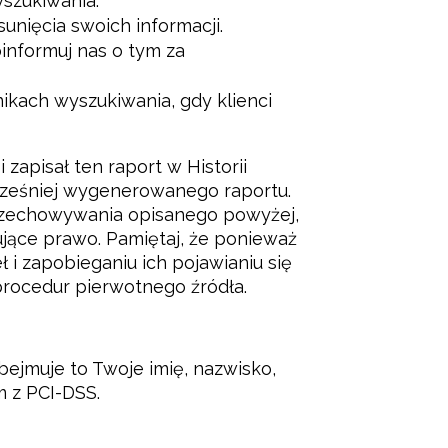
szukiwania.
nięcia swoich informacji.
oinformuj nas o tym za
ikach wyszukiwania, gdy klienci
apisał ten raport w Historii 
ześniej wygenerowanego raportu. 
rzechowywania opisanego powyżej, 
ące prawo. Pamiętaj, że ponieważ 
i zapobieganiu ich pojawianiu się 
procedur pierwotnego źródła.
jmuje to Twoje imię, nazwisko, 
m z PCI-DSS.