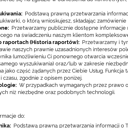
ukiwania:
Podstawą prawną przetwarzania informacj
zukiwarki, o którą wnioskujesz, składając zamówienie
pne:
Przetwarzamy publicznie dostępne informacje
ącego na świadczeniu naszym klientom kompleksowej
raportach (Historia raportów):
Przetwarzamy i t
tawie naszych prawnie uzasadnionych interesów po
wnika (umożliwieniu Ci ponownego otwarcia wcześn
mego wyszukiwania) oraz/lub w zakresie niezbęd
na jako część żądanych przez Ciebie Usług. Funkcja t
 czasu, zgodnie z opisem poniżej.
ologie:
W przypadkach wymaganych przez prawo op
nych niż niezbędne oraz podobnych technologii.
rmacje do:
nika:
Podstawą prawną przetwarzania informacji o T