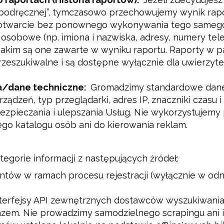
 podręcznej”, tymczasowo przechowujemy wynik rap
 otwarcie bez ponownego wykonywania tego samego
sobowe (np. imiona i nazwiska, adresy, numery telef
jakim są one zawarte w wyniku raportu. Raporty w pa
zeszukiwalne i są dostępne wyłącznie dla uwierzytel
a/dane techniczne:
Gromadzimy standardowe dane 
rządzeń, typ przeglądarki, adres IP, znaczniki czasu 
ezpieczania i ulepszania Usług. Nie wykorzystuje
go katalogu osób ani do kierowania reklam.
gorie informacji z następujących źródeł:
tów w ramach procesu rejestracji (wyłącznie w odni
terfejsy API zewnętrznych dostawców wyszukiwania 
em. Nie prowadzimy samodzielnego scrapingu ani i