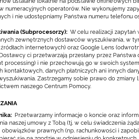
ów ustalane lokalnie na podstawie offline'owych bi
ów numeracyjnych operatorów. Nie wykonujemy zapy
ych i nie udostępniamy Państwa numeru telefonu o
iwania (Subprocesorzy):
W celu realizacji zapyta
wanych zewnętrznych dostawców wyszukiwania, w t
 źródłach internetowych) oraz Google Lens (odwro
. Dostawcy ci przetwarzają przesłany przez Państw
t processing) i nie przechowują go w swoich system
h kontaktowych, danych płatniczych ani innych da
yszukiwania. Zastrzegamy sobie prawo do zmiany lis
nictwem naszego Centrum Pomocy.
ZANIA
nika:
Przetwarzamy informacje o koncie oraz inform
a naszej umowy z Tobą (tj. w celu świadczenia żąda
h obowiązków prawnych (np. rachunkowości i zapob
erać się na zgodzie w odniesieniu do konkretnych,