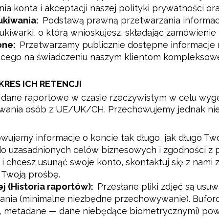
ia konta i akceptacji naszej polityki prywatności or
ukiwania:
Podstawą prawną przetwarzania informacj
zukiwarki, o którą wnioskujesz, składając zamówienie
pne:
Przetwarzamy publicznie dostępne informacje
ącego na świadczeniu naszym klientom kompleksowej
RES ICH RETENCJI
 dane raportowe w czasie rzeczywistym w celu wyge
iwania osób z UE/UK/CH. Przechowujemy jednak nie
wujemy informacje o koncie tak długo, jak długo Two
 do uzasadnionych celów biznesowych i zgodności z p
i chcesz usunąć swoje konto, skontaktuj się z nami
 Twoją prośbę.
 (Historia raportów):
Przesłane pliki zdjęć są usu
ania (minimalne niezbędne przechowywanie). Bufor
 metadane — dane niebędące biometrycznymi) pow