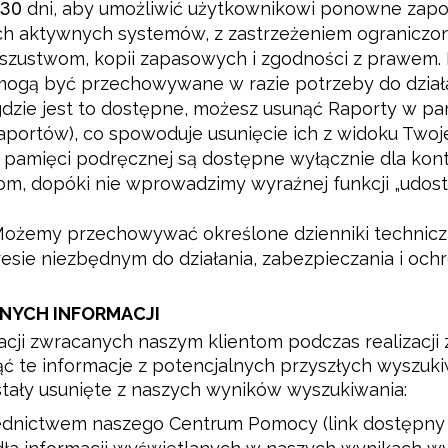
30
dni, aby umożliwić użytkownikowi ponowne zapozn
ch aktywnych systemów, z zastrzeżeniem ograniczo
szustwom, kopii zapasowych i zgodności z prawem. 
) mogą być przechowywane w razie potrzeby do działa
dzie jest to dostępne, możesz usunąć Raporty w pam
raportów), co spowoduje usunięcie ich z widoku Twoj
pamięci podręcznej są dostępne wyłącznie dla konta
m, dopóki nie wprowadzimy wyraźnej funkcji „udost
ożemy przechowywać określone dzienniki technicz
esie niezbędnym do działania, zabezpieczania i ochr
NYCH INFORMACJI
cji zwracanych naszym klientom podczas realizacji
 te informacje z potencjalnych przyszłych wyszukiw
stały usunięte z naszych wyników wyszukiwania:
rednictwem naszego Centrum Pomocy (link dostępny 