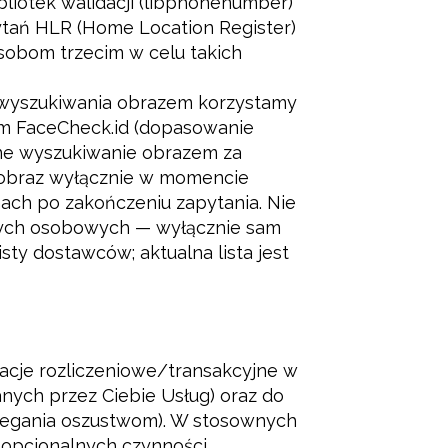
bliotek walidacji (libphonenumber)
tań HLR (Home Location Register)
sobom trzecim w celu takich
ń wyszukiwania obrazem korzystamy
ym FaceCheck.id (dopasowanie
tne wyszukiwanie obrazem za
a obraz wyłącznie w momencie
ach po zakończeniu zapytania. Nie
nych osobowych — wyłącznie sam
ty dostawców; aktualna lista jest
acje rozliczeniowe/transakcyjne w
nych przez Ciebie Usług) oraz do
iegania oszustwom). W stosownych
 opcjonalnych czynności