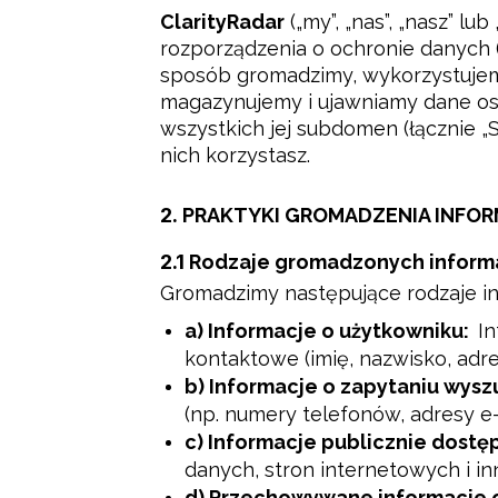
ClarityRadar
 („my”, „nas”, „nasz” 
rozporządzenia o ochronie danych (
sposób gromadzimy, wykorzystujemy
magazynujemy i ujawniamy dane os
wszystkich jej subdomen (łącznie „St
nich korzystasz.
2.
PRAKTYKI GROMADZENIA INFOR
2.1
Rodzaje gromadzonych informa
Gromadzimy następujące rodzaje in
a) Informacje o użytkowniku:
In
kontaktowe (imię, nazwisko, adre
b) Informacje o zapytaniu wysz
(np. numery telefonów, adresy e
c) Informacje publicznie dostę
danych, stron internetowych i i
d) Przechowywane informacje o 