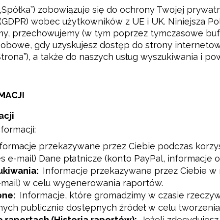
lub „Spółka”) zobowiązuje się do ochrony Twojej prywat
GDPR) wobec użytkowników z UE i UK. Niniejsza Polit
, przechowujemy (w tym poprzez tymczasowe buforow
obowe, gdy uzyskujesz dostęp do strony internetow
rona”), a także do naszych usług wyszukiwania i powią
MACJI
cji
formacji:
formacje przekazywane przez Ciebie podczas korzys
s e-mail) Dane płatnicze (konto PayPal, informacje o
ukiwania:
Informacje przekazywane przez Ciebie w
-mail) w celu wygenerowania raportów.
pne:
Informacje, które gromadzimy w czasie rzeczy
nnych publicznie dostępnych źródeł w celu tworzeni
raportach (Historia raportów):
Jeżeli zdecydujesz 