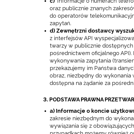
c)
Informacje o numerach telefon
oraz publicznie znanych zakres
do operatorów telekomunikacyjn
zapytań.
d) Zewnętrzni dostawcy wyszuk
z interfejsów API wyspecjalizo
twarzy w publicznie dostępnych
pośrednictwem oficjalnego API)
wykonywania zapytania (transien
przekazujemy im Państwa danyc
obraz, niezbędny do wykonania w
dostępna na żądanie za pośred
3.
PODSTAWA PRAWNA PRZETWAR
a) Informacje o koncie użytkow
zakresie niezbędnym do wykonani
wywiązania się z obowiązującyc
przypadkach możemy również opi