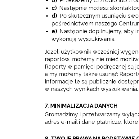
b)
Przekażemy Ci źródło lub źró
c)
Następnie możesz skontaktowa
d)
Po skutecznym usunięciu swoic
pośrednictwem naszego Centru
e)
Następnie dopilnujemy, aby i
wykonują wyszukiwania.
Jeżeli użytkownik wcześniej wygener
raportów, możemy nie mieć możliw
Raporty w pamięci podręcznej są 
a my możemy także usunąć Raporty 
informacje te są publicznie dostęp
w naszych wynikach wyszukiwania. O
7.
MINIMALIZACJA DANYCH
Gromadzimy i przetwarzamy wyłączni
adres e-mail i dane płatnicze, kt
8.
TWOJE PRAWA NA PODSTAWIE 