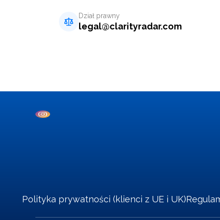
Dział prawny
legal
@
clarityradar.com
Polityka prywatności (klienci z UE i UK)
Regula