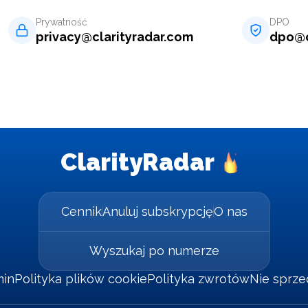
Prywatność
DPO
privacy
@
clarityradar.com
dpo
@
ClarityRadar
Cennik
Anuluj subskrypcję
O nas
Wyszukaj po numerze
min
Polityka plików cookie
Polityka zwrotów
Nie sprz