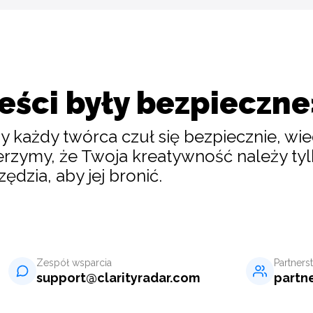
reści były bezpieczn
y każdy twórca czuł się bezpiecznie, wie
ierzymy, że Twoja kreatywność należy ty
ędzia, aby jej bronić.
Zespół wsparcia
Partners
support
@
clarityradar.com
partn