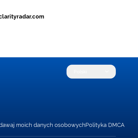
clarityradar.com
Polski
edawaj moich danych osobowych
Polityka DMCA