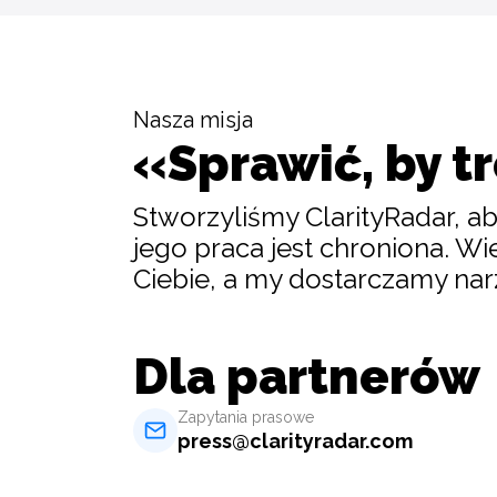
Nasza misja
«Sprawić, by t
Stworzyliśmy ClarityRadar, ab
jego praca jest chroniona. W
Ciebie, a my dostarczamy narz
Dla partnerów
Zapytania prasowe
press
@
clarityradar.com