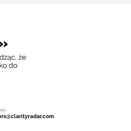
e»
dząc, że
lko do
two
ers
@
clarityradar.com