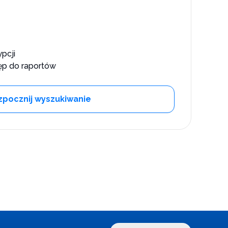
0
pcji
p do raportów
zpocznij wyszukiwanie