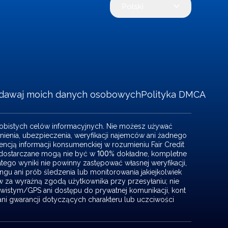
Polski
edawaj moich danych osobowych
Polityka DMCA
osobistych celów informacyjnych. Nie możesz używać
ienia, ubezpieczenia, weryfikacji najemców ani żadnego
cją informacji konsumenckiej w rozumieniu Fair Credit
100
s dostarczane mogą nie być w
% dokładne, kompletne
atego wyniki nie powinny zastępować własnej weryfikacji,
ingu ani prób śledzenia lub monitorowania jakiejkolwiek
za wyraźną zgodą użytkownika przy przesyłaniu; nie
ywistym/GPS ani dostępu do prywatnej komunikacji, kont
ani gwarancji dotyczących charakteru lub uczciwości