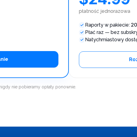
płatność jednorazowa
2
Raporty w pakiecie:
Płać raz — bez subskry
Natychmiastowy dostę
anie
Ro
 nigdy nie pobieramy opłaty ponownie.