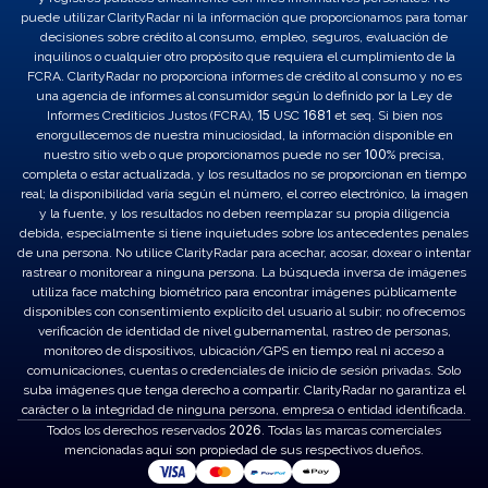
puede utilizar ClarityRadar ni la información que proporcionamos para tomar
decisiones sobre crédito al consumo, empleo, seguros, evaluación de
inquilinos o cualquier otro propósito que requiera el cumplimiento de la
FCRA. ClarityRadar no proporciona informes de crédito al consumo y no es
una agencia de informes al consumidor según lo definido por la Ley de
15
1681
Informes Crediticios Justos (FCRA),
USC
et seq. Si bien nos
enorgullecemos de nuestra minuciosidad, la información disponible en
100
nuestro sitio web o que proporcionamos puede no ser
% precisa,
completa o estar actualizada, y los resultados no se proporcionan en tiempo
real; la disponibilidad varía según el número, el correo electrónico, la imagen
y la fuente, y los resultados no deben reemplazar su propia diligencia
debida, especialmente si tiene inquietudes sobre los antecedentes penales
de una persona. No utilice ClarityRadar para acechar, acosar, doxear o intentar
rastrear o monitorear a ninguna persona. La búsqueda inversa de imágenes
utiliza face matching biométrico para encontrar imágenes públicamente
disponibles con consentimiento explícito del usuario al subir; no ofrecemos
verificación de identidad de nivel gubernamental, rastreo de personas,
monitoreo de dispositivos, ubicación/GPS en tiempo real ni acceso a
comunicaciones, cuentas o credenciales de inicio de sesión privadas. Solo
suba imágenes que tenga derecho a compartir. ClarityRadar no garantiza el
carácter o la integridad de ninguna persona, empresa o entidad identificada.
2026
Todos los derechos reservados
. Todas las marcas comerciales
mencionadas aquí son propiedad de sus respectivos dueños.