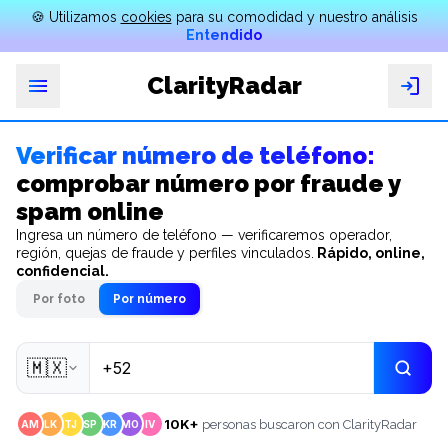
🍪 Utilizamos
cookies
para su comodidad y nuestro análisis
Entendido
ClarityRadar
cterísticas
Verificar número de teléfono:
Por
comprobar número por fraude y
qué
spam online
Buscar
Ingresa un número de teléfono — verificaremos operador,
por
región, quejas de fraude y perfiles vinculados.
Rápido, online,
foto
confidencial.
Buscar
Por foto
Por número
por
número
🇲🇽
Precios
FAQ
10K+
personas buscaron con ClarityRadar
AM
LK
TJ
SP
KR
MO
IV