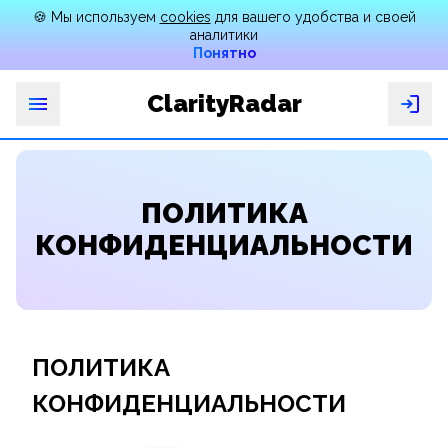
🍪 Мы используем
cookies
для вашего удобства и своей
аналитики
Понятно
ClarityRadar
ункции
Зачем
ПОЛИТИКА
Поиск
по
КОНФИДЕНЦИАЛЬНОСТИ
фото
Поиск
по
номеру
ПОЛИТИКА
Цены
КОНФИДЕНЦИАЛЬНОСТИ
FAQ