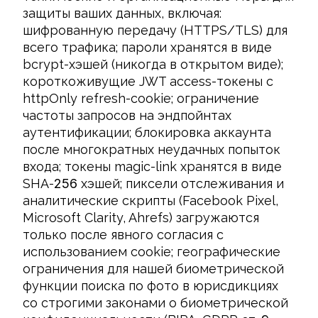
защиты ваших данных, включая: 
шифрованную передачу (HTTPS/TLS) для 
всего трафика; пароли хранятся в виде 
bcrypt-хэшей (никогда в открытом виде); 
короткоживущие JWT access-токены с 
httpOnly refresh-cookie; ограничение 
частоты запросов на эндпойнтах 
аутентификации; блокировка аккаунта 
после многократных неудачных попыток 
входа; токены magic-link хранятся в виде 
SHA-
256
 хэшей; пиксели отслеживания и 
аналитические скрипты (Facebook Pixel, 
Microsoft Clarity, Ahrefs) загружаются 
только после явного согласия с 
использованием cookie; географические 
ограничения для нашей биометрической 
функции поиска по фото в юрисдикциях 
со строгими законами о биометрической 